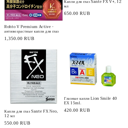
Капли для глаз Sante FX V+, 12
мл
Обычная
650.00 RUB
цена
Rohto V Premium Active -
антивозрастные капли для глаз
Обычная
1,350.00 RUB
цена
Глазные капли Lion Smile 40
EX 15ml.
Обычная
420.00 RUB
Капли для глаз Sante FX Neo,
12 мл
цена
Обычная
550.00 RUB