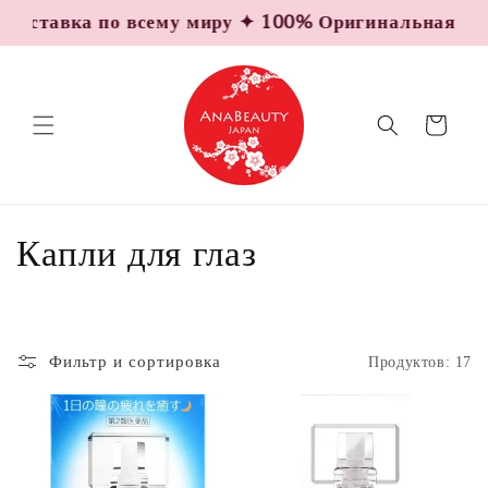
Перейти
ставка по всему миру ✦ 100% Оригинальная продук
к
контенту
Корзина
К
Капли для глаз
о
л
Фильтр и сортировка
Продуктов: 17
л
е
к