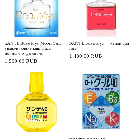
ц
и
я
SANTE Beauteye Moon Care –
SANTE Beauteye — капли для
:
увлажняющие капли для
глаз
ночного отдыха гла
Обычная
1,430.00 RUB
Обычная
1,500.00 RUB
цена
цена