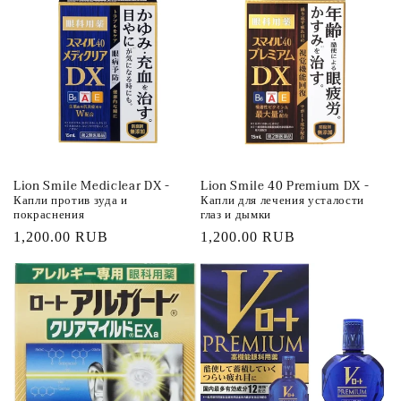
Lion Smile Mediclear DX -
Lion Smile 40 Premium DX -
Капли против зуда и
Капли для лечения усталости
покраснения
глаз и дымки
Обычная
1,200.00 RUB
Обычная
1,200.00 RUB
цена
цена