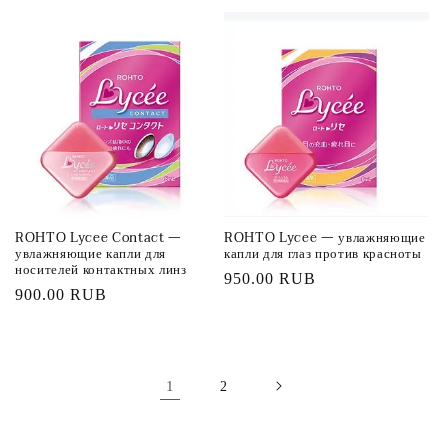
цена
ROHTO Lycee Contact —
ROHTO Lycee — увлажняющие
увлажняющие капли для
капли для глаз против красноты
носителей контактных линз
Обычная
950.00 RUB
Обычная
900.00 RUB
цена
цена
1
2