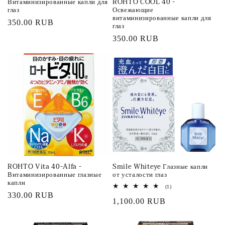
Витаминизированные капли для
ROHTO COOL 40 -
глаз
Освежающие
витаминизированные капли для
Обычная
350.00 RUB
глаз
цена
Обычная
350.00 RUB
цена
ROHTO Vita 40-Alfa -
Smile Whiteye Глазные капли
Витаминизированные глазные
от усталости глаз
капли
1
(1)
всего
Обычная
330.00 RUB
Обычная
1,100.00 RUB
отзывов
цена
цена