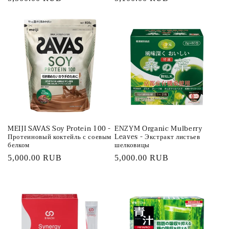
цена
цена
MEIJI SAVAS Soy Protein 100 -
ENZYM Organic Mulberry
Протеиновый коктейль с соевым
Leaves - Экстракт листьев
белком
шелковицы
Обычная
5,000.00 RUB
Обычная
5,000.00 RUB
цена
цена