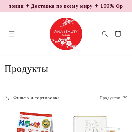
Перейти
Японии ✦ Доставка по всему миру ✦ 100% Оригинал
к
контенту
Корзина
К
Продукты
о
л
Фильтр и сортировка
Продуктов: 39
л
е
к