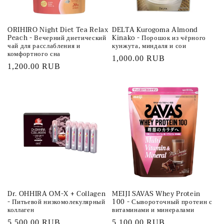
ORIHIRO Night Diet Tea Relax
DELTA Kurogoma Almond
Peach - Вечерний диетический
Kinako - Порошок из чёрного
чай для расслабления и
кунжута, миндаля и сои
комфортного сна
Обычная
1,000.00 RUB
Обычная
1,200.00 RUB
цена
цена
Dr. OHHIRA OM-X + Collagen
MEIJI SAVAS Whey Protein
- Питьевой низкомолекулярный
100 - Сывороточный протеин с
коллаген
витаминами и минералами
Обычная
5,500.00 RUB
Обычная
5,100.00 RUB