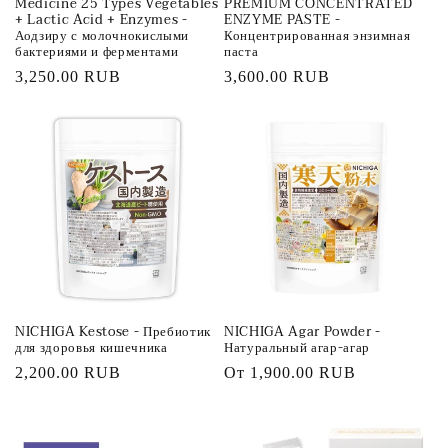
Medicine 25 Types Vegetables
PREMIUM CONCENTRATED
+ Lactic Acid + Enzymes -
ENZYME PASTE -
Аодзиру с молочнокислыми
Концентрированная энзимная
бактериями и ферментами
паста
Обычная
3,250.00 RUB
Обычная
3,600.00 RUB
цена
цена
NICHIGA Kestose - Пребиотик
NICHIGA Agar Powder -
для здоровья кишечника
Натуральный агар-агар
Обычная
2,200.00 RUB
Обычная
От
1,900.00 RUB
цена
цена