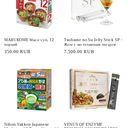
ц
и
я
MARUKOME Мисо-суп, 12
Tsubame no Su Jelly Stick SP -
:
порций
Желе с ласточкиным гнездом
Обычная
350.00 RUB
Обычная
7,500.00 RUB
цена
цена
Nihon Yakken Japanese
VENUS OF ENZYME