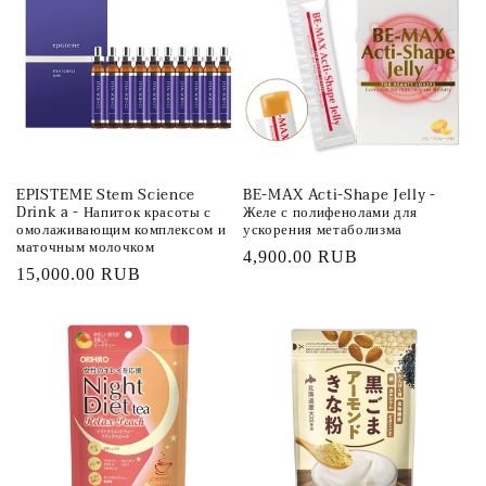
EPISTEME Stem Science
BE-MAX Acti-Shape Jelly -
Drink a - Напиток красоты с
Желе с полифенолами для
омолаживающим комплексом и
ускорения метаболизма
маточным молочком
Обычная
4,900.00 RUB
Обычная
15,000.00 RUB
цена
цена