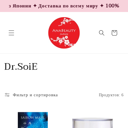
Перейти
 из Японии ✦ Доставка по всему миру ✦ 100% Ориг
к
контенту
Корзина
К
Dr.SoiE
о
л
Фильтр и сортировка
Продуктов: 6
л
е
к