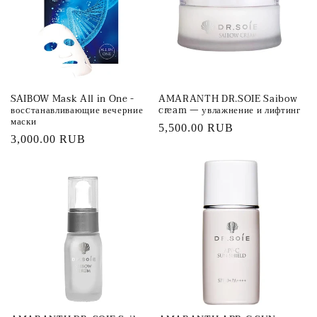
ц
и
я
SAIBOW Mask All in One -
AMARANTH DR.SOIE Saibow
:
восcтанавливающие вечерние
cream — увлажнение и лифтинг
маски
Обычная
5,500.00 RUB
Обычная
3,000.00 RUB
цена
цена