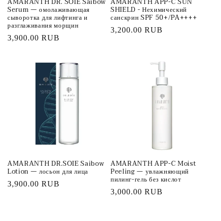
AMARANTH DR. SOIE Saibow
AMARANTH APP-C SUN
Serum — омолаживающая
SHIELD - Нехимический
сыворотка для лифтинга и
санскрин SPF 50+/PA++++
разглаживания морщин
Обычная
3,200.00 RUB
Обычная
3,900.00 RUB
цена
цена
AMARANTH DR.SOIE Saibow
AMARANTH APP-C Moist
Lotion — лосьон для лица
Peeling — увлажняющий
пилинг-гель без кислот
Обычная
3,900.00 RUB
Обычная
3,000.00 RUB
цена
цена