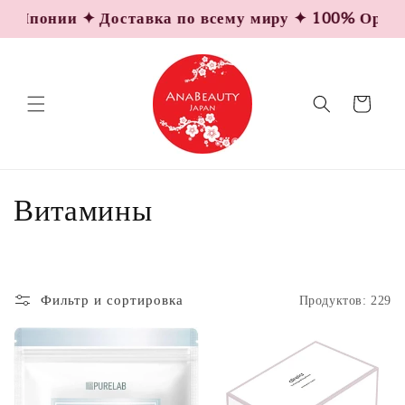
Перейти
Японии ✦ Доставка по всему миру ✦ 100% Оригинал
к
контенту
Корзина
К
Витамины
о
л
Фильтр и сортировка
Продуктов: 229
л
е
к