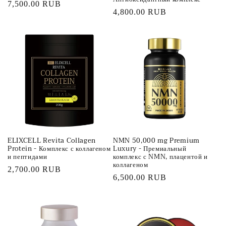
Обычная
7,500.00 RUB
Обычная
4,800.00 RUB
цена
цена
ELIXCELL Revita Collagen
NMN 50,000 mg Premium
Protein - Комплекс с коллагеном
Luxury - Премиальный
и пептидами
комплекс с NMN, плацентой и
коллагеном
Обычная
2,700.00 RUB
Обычная
6,500.00 RUB
цена
цена