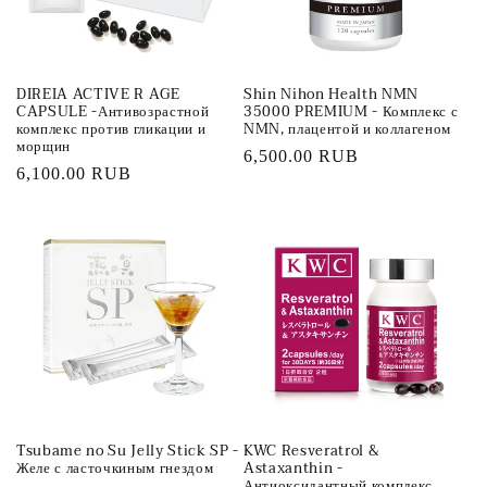
DIREIA ACTIVE R AGE
Shin Nihon Health NMN
CAPSULE -Антивозрастной
35000 PREMIUM - Комплекс с
комплекс против гликации и
NMN, плацентой и коллагеном
морщин
Обычная
6,500.00 RUB
Обычная
6,100.00 RUB
цена
цена
Tsubame no Su Jelly Stick SP -
KWC Resveratrol &
Желе с ласточкиным гнездом
Astaxanthin -
Антиоксидантный комплекс