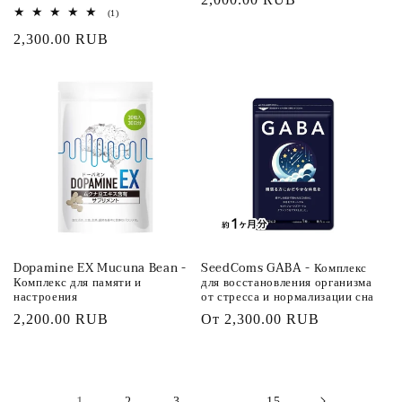
1
(1)
цена
всего
Обычная
2,300.00 RUB
отзывов
цена
Dopamine EX Mucuna Bean -
SeedComs GABA - Комплекс
Комплекс для памяти и
для восстановления организма
настроения
от стресса и нормализации сна
Обычная
2,200.00 RUB
Обычная
От
2,300.00 RUB
цена
цена
1
…
2
3
15