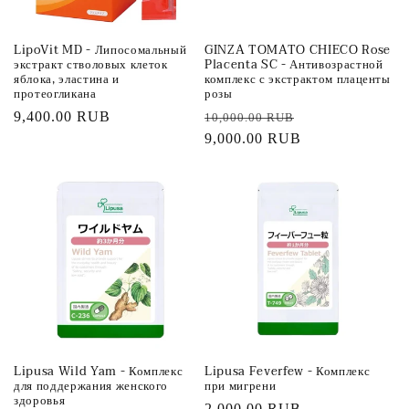
LipoVit MD - Липосомальный
GINZA TOMATO CHIECO Rose
экстракт стволовых клеток
Placenta SC - Антивозрастной
яблока, эластина и
комплекс с экстрактом плаценты
протеогликана
розы
Обычная
9,400.00 RUB
Обычная
Цена
10,000.00 RUB
цена
цена
9,000.00 RUB
со
скидкой
Lipusa Wild Yam - Комплекс
Lipusa Feverfew - Комплекс
для поддержания женского
при мигрени
здоровья
Обычная
2,000.00 RUB