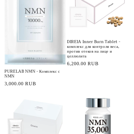
ц
и
я
DIREIA Inner Burn Tablet -
:
комплекс для контроля веса,
против отеков на лице и
целлюлита
Обычная
6,200.00 RUB
PURELAB NMN - Комплекс с
цена
NMN
Обычная
3,000.00 RUB
цена