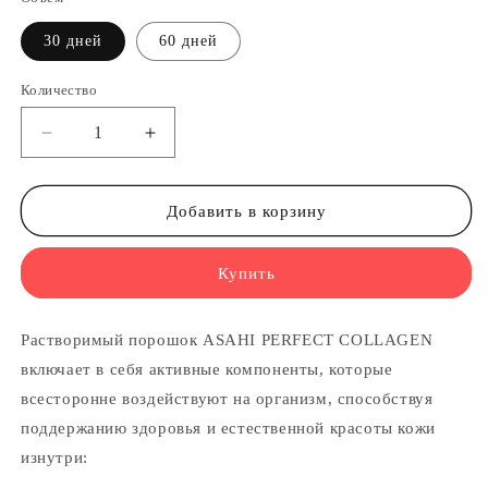
30 дней
60 дней
Количество
Уменьшить
Увеличить
количество
количество
ASAHI
ASAHI
PERFECT
PERFECT
Добавить в корзину
COLLAGEN
COLLAGEN
-
-
Купить
Коллаген
Коллаген
с
с
гиалуроновой
гиалуроновой
Растворимый порошок ASAHI PERFECT COLLAGEN
кислотой
кислотой
включает в себя активные компоненты, которые
всесторонне воздействуют на организм, способствуя
поддержанию здоровья и естественной красоты кожи
изнутри: