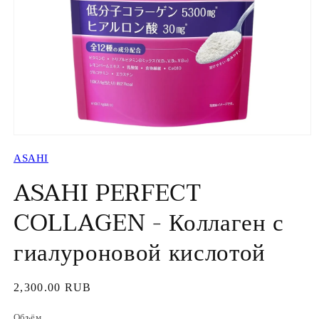
Открыть
медиа-
ASAHI
файлы
1
ASAHI PERFECT
в
модальном
окне
COLLAGEN - Коллаген с
гиалуроновой кислотой
Обычная
2,300.00 RUB
цена
Объём