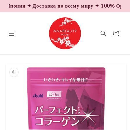
Перейти
 Японии ✦ Доставка по всему миру ✦ 100% Оригина
к
контенту
Корзина
Перейти к
информации
о продукте