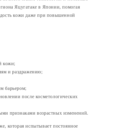
егиона Яцугатаке в Японии, помогая
одость кожи даже при повышенной
й кожи;
иям и раздражению;
м барьером;
ановлении после косметологических
ыми признаками возрастных изменений.
же, которая испытывает постоянное