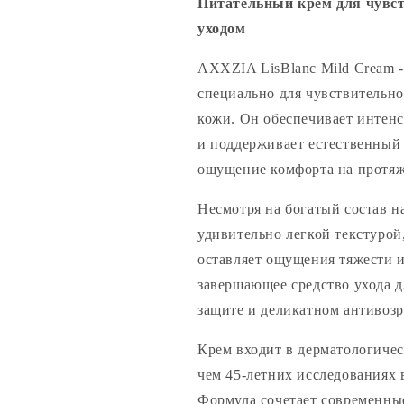
Питательный крем для чувс
кожи
кожи
с
с
уходом
антивозрастным
антивозраст
уходом
уходом
AXXZIA LisBlanc Mild Cream 
специально для чувствительно
кожи. Он обеспечивает интенс
и поддерживает естественный
ощущение комфорта на протяж
Несмотря на богатый состав н
удивительно легкой текстурой,
оставляет ощущения тяжести 
завершающее средство ухода 
защите и деликатном антивозр
Крем входит в дерматологичес
чем 45-летних исследованиях 
Формула сочетает современны