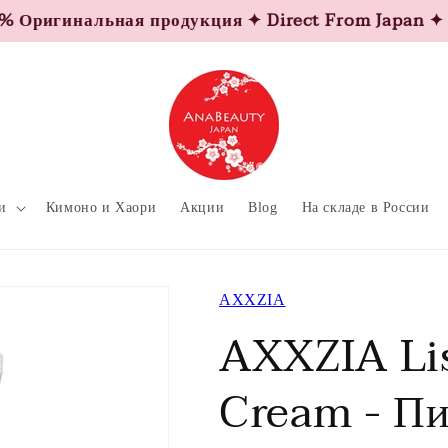
гинальная продукция ✦ Direct From Japan ✦ Origi
и
Кимоно и Хаори
Акции
Blog
На складе в России
AXXZIA
AXXZIA Li
Cream - Пи