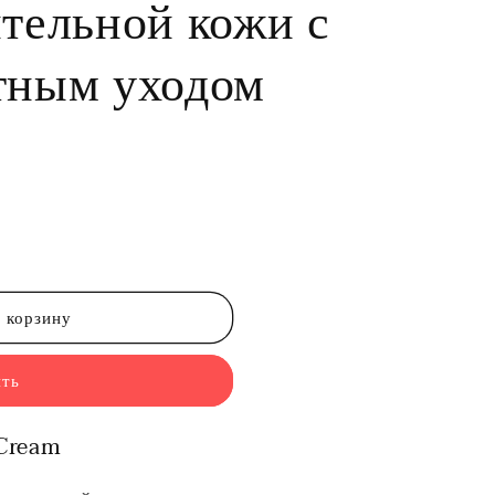
ительной кожи с
тным уходом
 корзину
ть
 Cream
ной