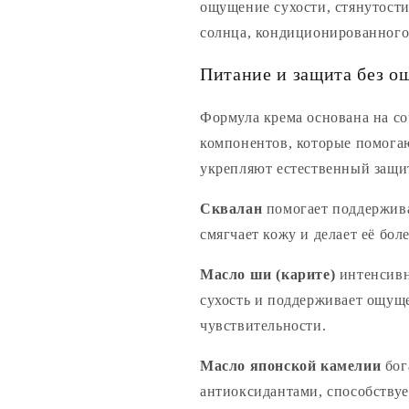
ощущение сухости, стянутости
солнца, кондиционированного
Питание и защита без о
Формула крема основана на с
компонентов, которые помога
укрепляют естественный защи
Сквалан
помогает поддержива
смягчает кожу и делает её бол
Масло ши (карите)
интенсивн
сухость и поддерживает ощущ
чувствительности.
Масло японской камелии
бог
антиоксидантами, способствуе