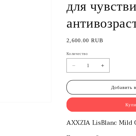
для чувств
антивозрас
Обычная
2,600.00 RUB
цена
Количество
Уменьшить
Увеличить
количество
количество
AXXZIA
AXXZIA
LisBlanc
LisBlanc
Добавить в
Mild
Mild
Cream
Cream
Купи
-
-
Питательный
Питательный
крем
крем
AXXZIA LisBlanc Mild
для
для
чувствительной
чувствитель