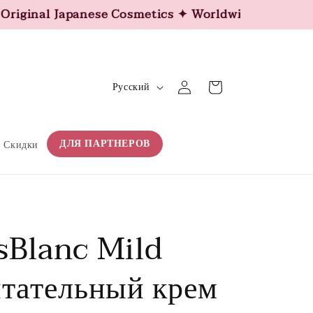
nal Japanese Cosmetics ✦ Worldwide Shipping ✦
Я
Войти
Корзина
Русский
з
ы
к
ДЛЯ ПАРТНЕРОВ
Скидки
sBlanc Mild
тательный крем