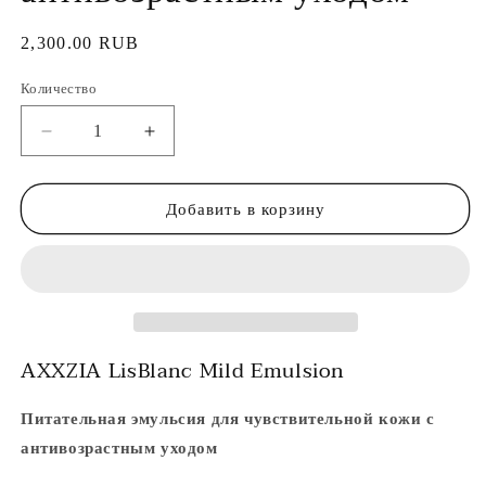
Обычная
2,300.00 RUB
цена
Количество
Уменьшить
Увеличить
количество
количество
AXXZIA
AXXZIA
LisBlanc
LisBlanc
Добавить в корзину
Mild
Mild
Emulsion
Emulsion
-
-
Питательная
Питательная
эмульсия
эмульсия
для
для
AXXZIA LisBlanc Mild Emulsion
чувствительной
чувствительной
кожи
кожи
с
с
Питательная эмульсия для чувствительной кожи с
антивозрастным
антивозрастным
антивозрастным уходом
уходом
уходом