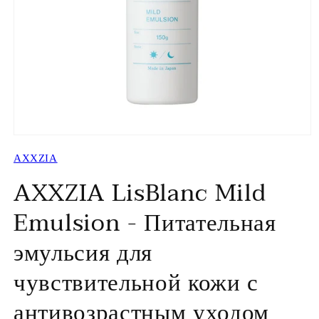
Открыть
медиа-
AXXZIA
файлы
1
AXXZIA LisBlanc Mild
в
модальном
окне
Emulsion - Питательная
эмульсия для
чувствительной кожи с
антивозрастным уходом