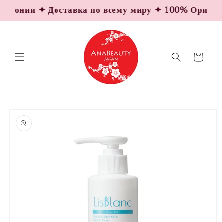
Перейти
понии ✦ Доставка по всему миру ✦ 100% Оригиналь
к
контенту
Корзина
Перейти к
информации
о продукте