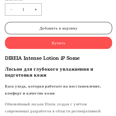
Уменьшить
Увеличить
количество
количество
DIREIA
DIREIA
Intense
Intense
Добавить в корзину
Lotion
Lotion
iP
iP
Купить
Some
Some
-
-
Интенсивно
Интенсивно
DIREIA Intense Lotion iP Some
увлажняющий
увлажняющий
лосьон
лосьон
Лосьон для глубокого увлажнения и
подготовки кожи
База ухода, которая работает на восстановление,
комфорт и качество кожи
Обновлённый лосьон Direia создан с учётом
современных разработок в области регенеративной