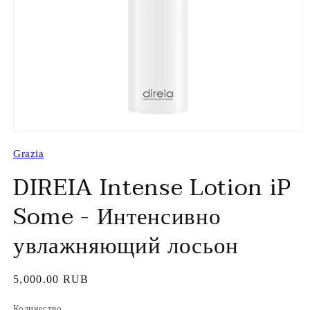
Открыть
медиа-
Grazia
файлы
1
DIREIA Intense Lotion iP
в
модальном
окне
Some - Интенсивно
увлажняющий лосьон
Обычная
5,000.00 RUB
цена
Количество