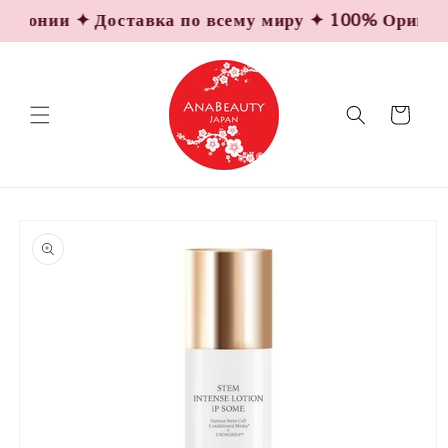
Перейти
понии ✦ Доставка по всему миру ✦ 100% Оригиналь
к
контенту
Корзина
Перейти к
информации
о продукте