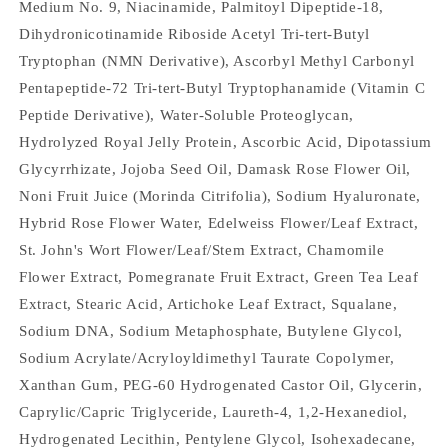
Medium No. 9, Niacinamide, Palmitoyl Dipeptide-18,
Dihydronicotinamide Riboside Acetyl Tri-tert-Butyl
Tryptophan (NMN Derivative), Ascorbyl Methyl Carbonyl
Pentapeptide-72 Tri-tert-Butyl Tryptophanamide (Vitamin C
Peptide Derivative), Water-Soluble Proteoglycan,
Hydrolyzed Royal Jelly Protein, Ascorbic Acid, Dipotassium
Glycyrrhizate, Jojoba Seed Oil, Damask Rose Flower Oil,
Noni Fruit Juice (Morinda Citrifolia), Sodium Hyaluronate,
Hybrid Rose Flower Water, Edelweiss Flower/Leaf Extract,
St. John's Wort Flower/Leaf/Stem Extract, Chamomile
Flower Extract, Pomegranate Fruit Extract, Green Tea Leaf
Extract, Stearic Acid, Artichoke Leaf Extract, Squalane,
Sodium DNA, Sodium Metaphosphate, Butylene Glycol,
Sodium Acrylate/Acryloyldimethyl Taurate Copolymer,
Xanthan Gum, PEG-60 Hydrogenated Castor Oil, Glycerin,
Caprylic/Capric Triglyceride, Laureth-4, 1,2-Hexanediol,
Hydrogenated Lecithin, Pentylene Glycol, Isohexadecane,