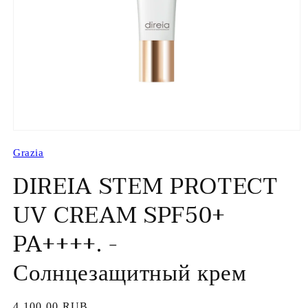
Открыть
медиа-
Grazia
файлы
1
DIREIA STEM PROTECT
в
модальном
окне
UV CREAM SPF50+
PA++++. -
Солнцезащитный крем
Обычная
4,100.00 RUB