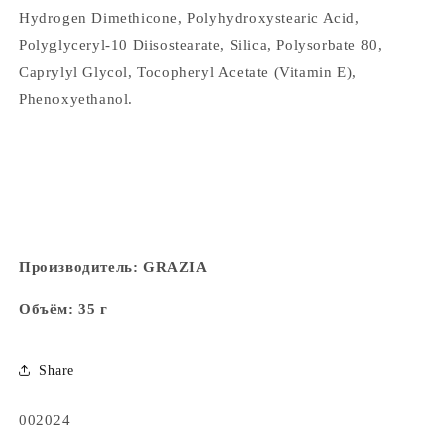
Hydrogen Dimethicone, Polyhydroxystearic Acid,
Polyglyceryl-10 Diisostearate, Silica, Polysorbate 80,
Caprylyl Glycol, Tocopheryl Acetate (Vitamin E),
Phenoxyethanol.
Производитель: GRAZIA
Объём: 35 г
Share
Артикул:
002024