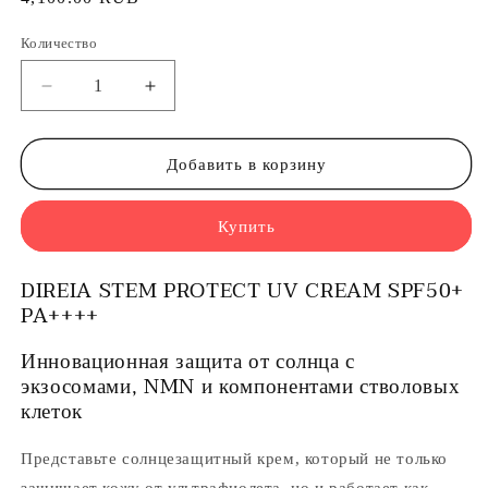
цена
Количество
Уменьшить
Увеличить
количество
количество
DIREIA
DIREIA
STEM
STEM
Добавить в корзину
PROTECT
PROTECT
UV
UV
Купить
CREAM
CREAM
SPF50+
SPF50+
PA++++.
PA++++.
DIREIA STEM PROTECT UV CREAM SPF50+
-
-
PA++++
Солнцезащитный
Солнцезащитный
крем
крем
Инновационная защита от солнца с
экзосомами, NMN и компонентами стволовых
клеток
Представьте солнцезащитный крем, который не только