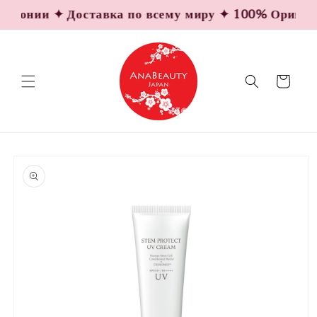
Перейти
понии ✦ Доставка по всему миру ✦ 100% Оригиналь
к
контенту
Корзина
Перейти к
информации
о продукте