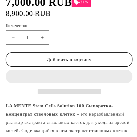
7,000.00 RUB
-21%
8,900.00 RUB
Количество
Уменьшить
Увеличить
количество
количество
LA
LA
MENTE
MENTE
Добавить в корзину
Stem
Stem
Cells
Cells
Solution
Solution
100
100
-
-
Сыворотка-
Сыворотка-
концентрат
концентрат
LA MENTE Stem Cells Solution 100 Сыворотка-
стволовых
стволовых
концентрат стволовых клеток
– это неразбавленный
клеток
клеток
раствор экстракта стволовых клеток для ухода за зрелой
кожей. Содержащийся в нем экстракт стволовых клеток