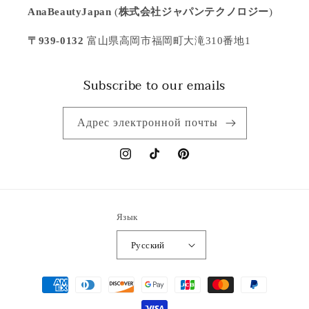
AnaBeautyJapan
(
株式会社ジャパンテクノロジー
)
〒939-0132
富山県高岡市福岡町大滝310番地1
Subscribe to our emails
Адрес электронной почты
Instagram
TikTok
Pinterest
Язык
Русский
Способы
оплаты