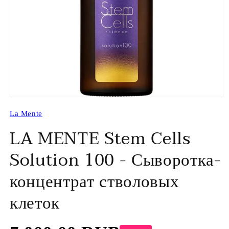
Открыть
медиа-
La Mente
файлы
1
LA MENTE Stem Cells
в
модальном
окне
Solution 100 - Сыворотка-
концентрат стволовых
клеток