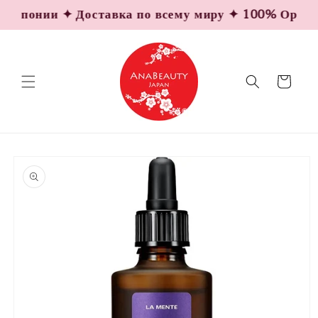
Перейти
 Японии ✦ Доставка по всему миру ✦ 100% Оригина
к
контенту
Корзина
Перейти к
информации
о продукте