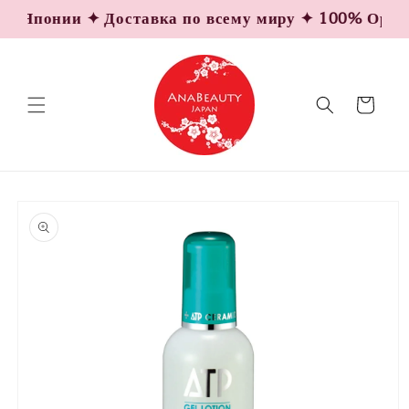
Перейти
 Японии ✦ Доставка по всему миру ✦ 100% Оригина
к
контенту
Корзина
Перейти к
информации
о продукте