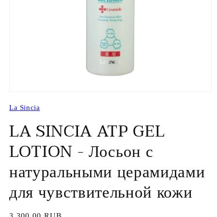
Открыть
медиа-
La Sincia
файлы
1
LA SINCIA ATP GEL
в
модальном
окне
LOTION - Лосьон с
натуральными церамидами
для чувствительной кожи
Обычная
3,300.00 RUB