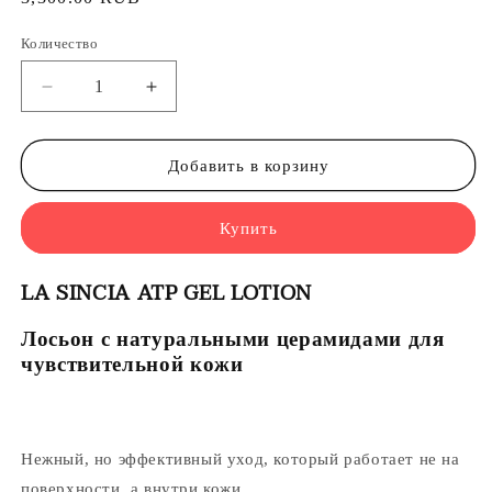
цена
Количество
Уменьшить
Увеличить
количество
количество
LA
LA
SINCIA
SINCIA
Добавить в корзину
ATP
ATP
GEL
GEL
Купить
LOTION
LOTION
-
-
Лосьон
Лосьон
LA SINCIA ATP GEL LOTION
с
с
натуральными
натуральными
Лосьон с натуральными церамидами для
церамидами
церамидами
чувствительной кожи
для
для
чувствительной
чувствительной
кожи
кожи
Нежный, но эффективный уход, который работает не на
поверхности, а внутри кожи.