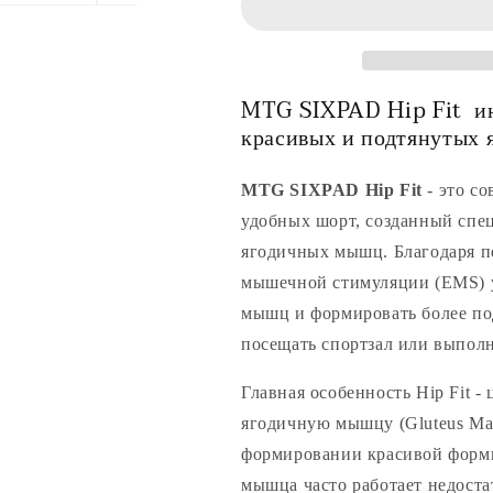
-
-
EMS
EMS
тренажер
тренажер
для
для
MTG SIXPAD Hip Fit ин
ягодичных
ягодичных
мышц
мышц
красивых и подтянутых 
MTG SIXPAD Hip Fit
- это с
удобных шорт, созданный спе
ягодичных мышц. Благодаря п
мышечной стимуляции (EMS) у
мышц и формировать более по
посещать спортзал или выпол
Главная особенность Hip Fit 
ягодичную мышцу (Gluteus Max
формировании красивой формы
мышца часто работает недоста