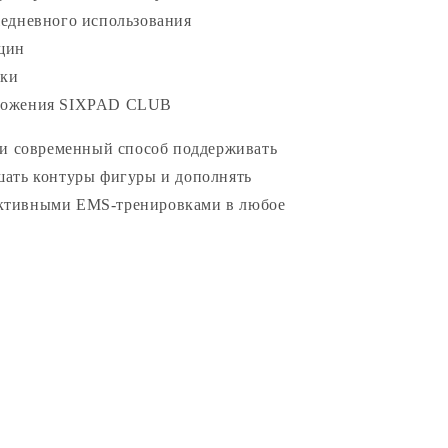
жедневного использования
щин
рки
иложения SIXPAD CLUB
 и современный способ поддерживать
шать контуры фигуры и дополнять
ктивными EMS-тренировками в любое