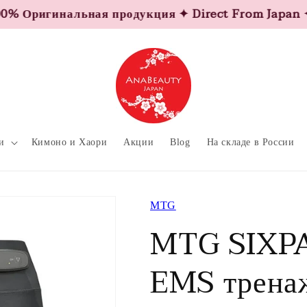
ригинальная продукция ✦ Direct From Japan ✦ Ori
и
Кимоно и Хаори
Акции
Blog
На складе в России
MTG
MTG SIXPA
EMS трена