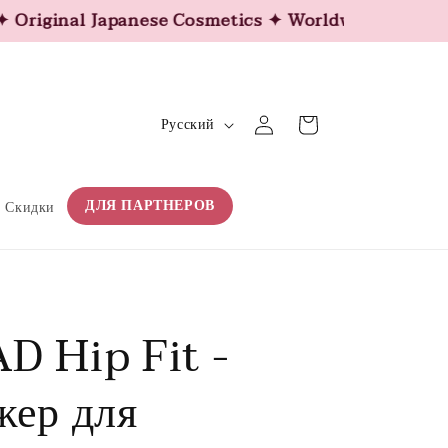
ginal Japanese Cosmetics ✦ Worldwide Shipping ✦
Я
Войти
Корзина
Русский
з
ы
к
ДЛЯ ПАРТНЕРОВ
Скидки
D Hip Fit -
жер для