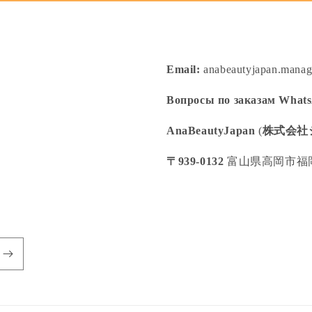
Email:
anabeautyjapan.mana
Вопросы по заказам What
AnaBeautyJapan
(
株式会社
〒939-0132
富山県高岡市福岡