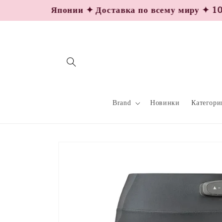
Перейти
ика из Японии ✦ Доставка по всему миру ✦ 100% О
к
контенту
Brand
Новинки
Категори
Перейти к
информации
о продукте