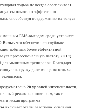
гулярная ходьба не всегда обеспечивает
импульсы помогают эффективно
кна, способствуя поддержанию их тонуса
ым мощным EMS-выходом среди устройств
60 Вольт
, что обеспечивает глубокое
оляет добиться более эффективной
льзует профессиональную частоту
20 Гц
,
й для мышечных тренировок. Благодаря
ивную нагрузку даже во время отдыха,
 телевизора.
 предусмотрено
20 уровней интенсивности
,
альный режим как новичкам, так и
матическая программа
уты
включает этапы разогрева, основной