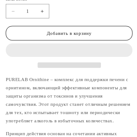
Уменьшить
Увеличить
количество
количество
PURELAB
PURELAB
Ornithine
Ornithine
Добавить в корзину
-
-
Комплекс
Комплекс
для
для
печени
печени
с
с
орнитином
орнитином
PURELAB Ornithine – комплекс для поддержки печени с
орнитином, включающий эффективные компоненты для
защиты организма от токсинов и улучшения
самочувствия. Этот продукт станет отличным решением
для тех, кто испытывает тошноту или периодически
употребляет алкоголь в избыточных количествах.
Принцип действия основан на сочетании активных