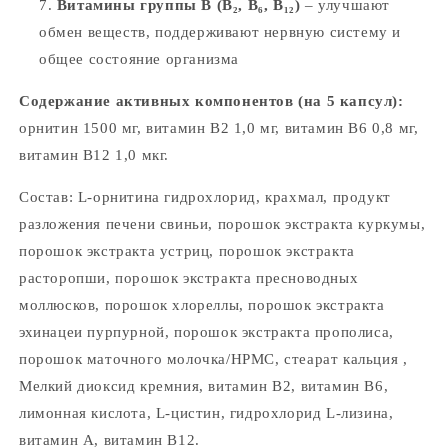
Витамины группы B (B₂, B₆, B₁₂)
– улучшают
обмен веществ, поддерживают нервную систему и
общее состояние организма
Содержание активных компонентов
(на 5 капсул):
орнитин 1500 мг, витамин В2 1,0 мг, витамин В6 0,8 мг,
витамин В12 1,0 мкг.
Состав: L-орнитина гидрохлорид, крахмал, продукт
разложения печени свиньи, порошок экстракта куркумы,
порошок экстракта устриц, порошок экстракта
расторопши, порошок экстракта пресноводных
моллюсков, порошок хлореллы, порошок экстракта
эхинацеи пурпурной, порошок экстракта прополиса,
порошок маточного молочка/HPMC, стеарат кальция ,
Мелкий диоксид кремния, витамин B2, витамин B6,
лимонная кислота, L-цистин, гидрохлорид L-лизина,
витамин A, витамин B12.