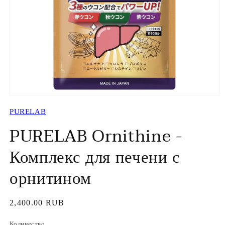
Открыть
медиа-
PURELAB
файлы
1
PURELAB Ornithine -
в
модальном
окне
Комплекс для печени с
орнитином
Обычная
2,400.00 RUB
цена
Количество