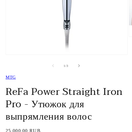
О
м
ф
2
в
Открыть
м
медиа-
о
файлы
из
1
/
3
1
в
MTG
модальном
окне
ReFa Power Straight Iron
Pro - Утюжок для
выпрямления волос
Обычная
25,000.00 RUB