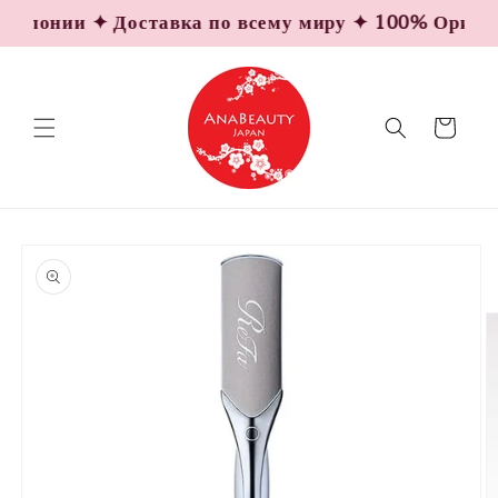
Перейти
Японии ✦ Доставка по всему миру ✦ 100% Оригинал
к
контенту
Корзина
Перейти к
информации
о продукте