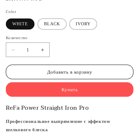
цена
Color
WHITE
BLACK
IVORY
Количество
Уменьшить
Увеличить
количество
количество
ReFa
ReFa
Power
Power
Добавить в корзину
Straight
Straight
Iron
Iron
Купить
Pro
Pro
-
-
Утюжок
Утюжок
ReFa
Power Straight Iron Pro
для
для
выпрямления
выпрямления
Профессиональное выпрямление с эффектом
волос
волос
шелкового блеска