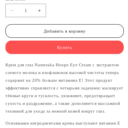
Уменьшить
Увеличить
количество
количество
SANA
SANA
Nameraka
Nameraka
Добавить в корзину
Honpo
Honpo
Eye
Eye
Купить
Cream
Cream
-
-
Крем
Крем
Крем для глаз Nameraka Honpo Eye Cream с экстрактом
для
для
кожи
кожи
соевого молока и изофлавонов высокой чистоты теперь
вокруг
вокруг
содержит на 20% больше витамина E! Этот продукт
глаз
глаз
эффективно справляется с четырьмя задачами: маскирует
тёмные круги и тусклость, увлажняет, предотвращает
сухость и раздражение, а также дополняется массажной
техникой для ухода за нежной кожей вокруг глаз.
Основными ингредиентами крема выступают витамин Е