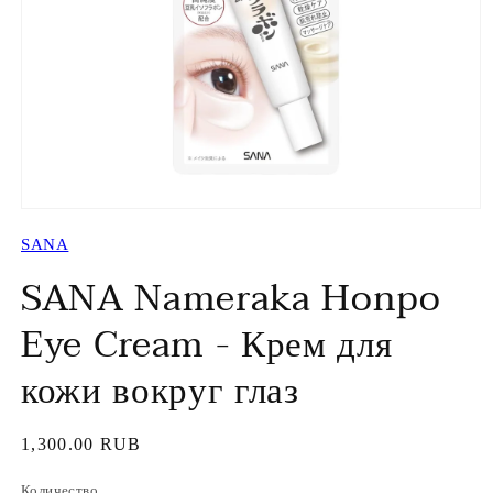
Открыть
медиа-
SANA
файлы
1
SANA Nameraka Honpo
в
модальном
окне
Eye Cream - Крем для
кожи вокруг глаз
Обычная
1,300.00 RUB
цена
Количество