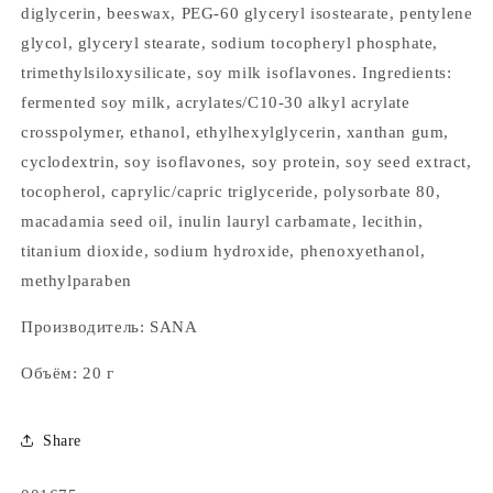
diglycerin, beeswax, PEG-60 glyceryl isostearate, pentylene
glycol, glyceryl stearate, sodium tocopheryl phosphate,
trimethylsiloxysilicate, soy milk isoflavones. Ingredients:
fermented soy milk, acrylates/C10-30 alkyl acrylate
crosspolymer, ethanol, ethylhexylglycerin, xanthan gum,
cyclodextrin, soy isoflavones, soy protein, soy seed extract,
tocopherol, caprylic/capric triglyceride, polysorbate 80,
macadamia seed oil, inulin lauryl carbamate, lecithin,
titanium dioxide, sodium hydroxide, phenoxyethanol,
methylparaben
Производитель: SANA
Объём: 20 г
Share