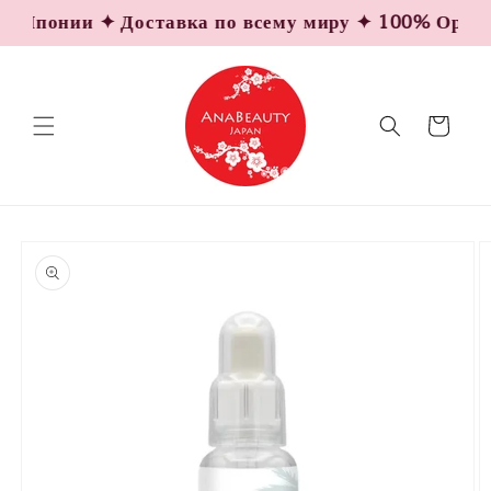
Перейти
 Японии ✦ Доставка по всему миру ✦ 100% Оригина
к
контенту
Корзина
Перейти к
информации
о продукте