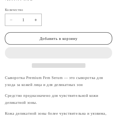
цена
Количество
Уменьшить
Увеличить
количество
количество
TONOMI
TONOMI
Premium
Premium
Добавить в корзину
Fem
Fem
Serum
Serum
-
-
Сыворотка
Сыворотка
для
для
ухода
ухода
за
за
Сыворотка Premium Fem Serum — это сыворотка для
деликатной
деликатной
ухода за кожей лица и для деликатных зон
зоной
зоной
Средство предназначено для чувствительной кожи
деликатной зоны.
Кожа деликатной зоны более чувствительна и уязвима,