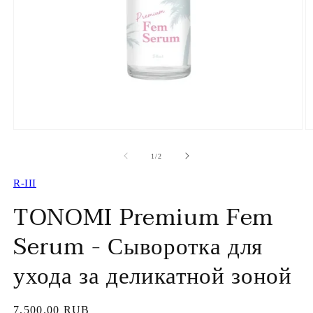
Открыть
О
медиа-
м
файлы
ф
из
1
/
2
1
2
в
в
R-III
модальном
м
окне
о
TONOMI Premium Fem
Serum - Сыворотка для
ухода за деликатной зоной
Обычная
7,500.00 RUB