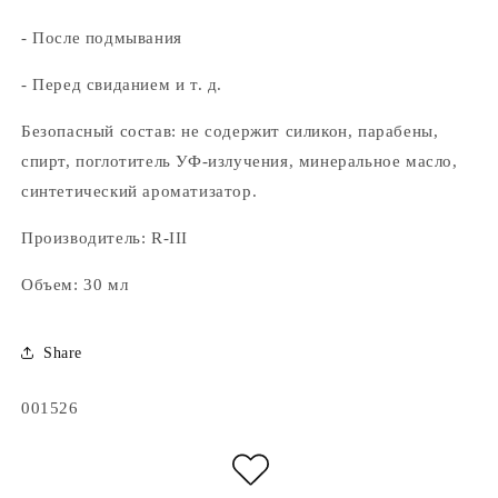
- После подмывания
- Перед свиданием и т. д.
Безопасный состав: не содержит силикон, парабены,
спирт, поглотитель УФ-излучения, минеральное масло,
синтетический ароматизатор.
Производитель: R-III
Объем: 30 мл
Share
Артикул:
001526